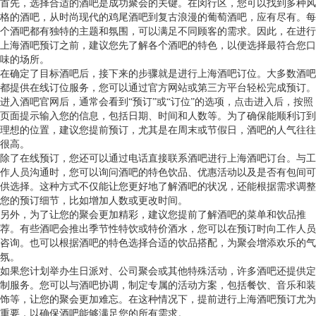
首先，选择合适的酒吧是成功聚会的关键。在闵行区，您可以找到多种风
格的酒吧，从时尚现代的鸡尾酒吧到复古浪漫的葡萄酒吧，应有尽有。每
个酒吧都有独特的主题和氛围，可以满足不同顾客的需求。因此，在进行
上海酒吧预订之前，建议您先了解各个酒吧的特色，以便选择最符合您口
味的场所。
在确定了目标酒吧后，接下来的步骤就是进行上海酒吧订位。大多数酒吧
都提供在线订位服务，您可以通过官方网站或第三方平台轻松完成预订。
进入酒吧官网后，通常会看到“预订”或“订位”的选项，点击进入后，按照
页面提示输入您的信息，包括日期、时间和人数等。为了确保能顺利订到
理想的位置，建议您提前预订，尤其是在周末或节假日，酒吧的人气往往
很高。
除了在线预订，您还可以通过电话直接联系酒吧进行上海酒吧订台。与工
作人员沟通时，您可以询问酒吧的特色饮品、优惠活动以及是否有包间可
供选择。这种方式不仅能让您更好地了解酒吧的状况，还能根据需求调整
您的预订细节，比如增加人数或更改时间。
另外，为了让您的聚会更加精彩，建议您提前了解酒吧的菜单和饮品推
荐。有些酒吧会推出季节性特饮或特价酒水，您可以在预订时向工作人员
咨询。也可以根据酒吧的特色选择合适的饮品搭配，为聚会增添欢乐的气
氛。
如果您计划举办生日派对、公司聚会或其他特殊活动，许多酒吧还提供定
制服务。您可以与酒吧协调，制定专属的活动方案，包括餐饮、音乐和装
饰等，让您的聚会更加难忘。在这种情况下，提前进行上海酒吧预订尤为
重要，以确保酒吧能够满足您的所有需求。