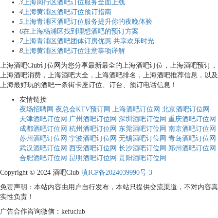
3
上海闵行区酒吧订位服务全面上线
4
上海黄浦区酒吧订位预订指南
5
上海青浦区酒吧订位服务提升你的夜晚体验
6
在上海杨浦区找到理想酒吧的预订方案
7
上海青浦区酒吧团体订房优惠 共享欢乐时光
8
上海黄浦区酒吧订位注意事项详解
上海酒吧Club订位网为您分享最新最全的上海酒吧订位，上海酒吧预订，
上海酒吧消费，上海酒吧大全，上海酒吧排名，上海酒吧推荐信息，以及
上海最好玩的酒吧一条街卡座订位、订台、预订电话信息！
友情链接
夜场招聘网
夜总会KTV预订网
上海酒吧订位网
北京酒吧订位网
天津酒吧订位网
广州酒吧订位网
深圳酒吧订位网
重庆酒吧订位网
成都酒吧订位网
杭州酒吧订位网
东莞酒吧订位网
南京酒吧订位网
苏州酒吧订位网
宁波酒吧订位网
无锡酒吧订位网
青岛酒吧订位网
武汉酒吧订位网
西安酒吧订位网
长沙酒吧订位网
郑州酒吧订位网
合肥酒吧订位网
昆明酒吧订位网
贵阳酒吧订位网
Copyright © 2024 酒吧Club
滇ICP备2024039990号-3
免责声明：本站内容由用户自行发布，本站只提供交流渠道，不对内容真
实性负责！
广告合作咨询微信：kefuclub