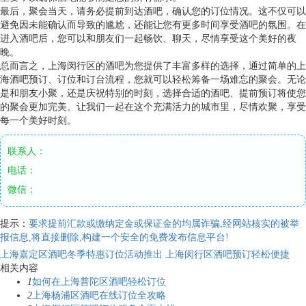
最后，聚会当天，请务必提前到达酒吧，确认您的订位情况。这不仅可以
避免因未能确认而导致的尴尬，还能让您有更多时间享受酒吧的氛围。在
进入酒吧后，您可以和朋友们一起畅饮、聊天，尽情享受这个美好的夜
晚。
总而言之，上海闵行区的酒吧为您提供了丰富多样的选择，通过简单的上
海酒吧预订、订位和订台流程，您就可以轻松筹备一场难忘的聚会。无论
是和朋友小聚，还是庆祝特别的时刻，选择合适的酒吧、提前预订将使您
的聚会更加完美。让我们一起在这个充满活力的城市里，尽情欢聚，享受
每一个美好时刻。
联系人：
电话：
微信：
提示：
要求提前汇款或缴纳定金或保证金的均属诈骗,经网站核实的被举
报信息,将直接删除,构建一个安全的免费发布信息平台!
上海嘉定区酒吧冬季特惠订位活动推出
上海闵行区酒吧预订轻松便捷
相关内容
1
如何在上海普陀区酒吧轻松订位
2
上海杨浦区酒吧在线订位全攻略