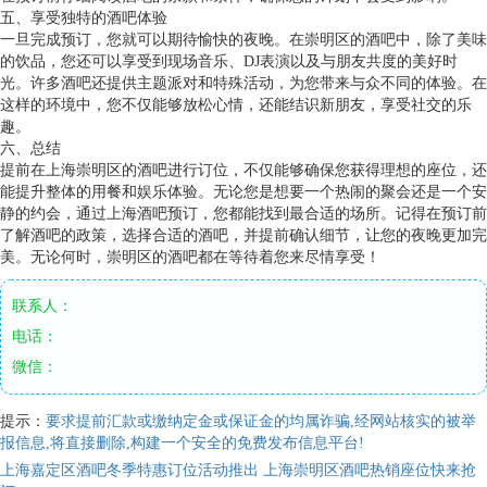
五、享受独特的酒吧体验
一旦完成预订，您就可以期待愉快的夜晚。在崇明区的酒吧中，除了美味
的饮品，您还可以享受到现场音乐、DJ表演以及与朋友共度的美好时
光。许多酒吧还提供主题派对和特殊活动，为您带来与众不同的体验。在
这样的环境中，您不仅能够放松心情，还能结识新朋友，享受社交的乐
趣。
六、总结
提前在上海崇明区的酒吧进行订位，不仅能够确保您获得理想的座位，还
能提升整体的用餐和娱乐体验。无论您是想要一个热闹的聚会还是一个安
静的约会，通过上海酒吧预订，您都能找到最合适的场所。记得在预订前
了解酒吧的政策，选择合适的酒吧，并提前确认细节，让您的夜晚更加完
美。无论何时，崇明区的酒吧都在等待着您来尽情享受！
联系人：
电话：
微信：
提示：
要求提前汇款或缴纳定金或保证金的均属诈骗,经网站核实的被举
报信息,将直接删除,构建一个安全的免费发布信息平台!
上海嘉定区酒吧冬季特惠订位活动推出
上海崇明区酒吧热销座位快来抢