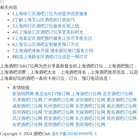
订
相关内容
1
上海徐汇区酒吧订位为你提供优质服务
2
了解上海宝山区酒吧的订房技巧
3
上海闵行区酒吧订位服务全面上线
4
在上海徐汇区酒吧订位享受美好时光
5
上海嘉定区酒吧预约服务让你尽享夜生活
6
上海宝山区酒吧定制服务预订方式
7
上海酒吧体验升级 浦东新区预订服务介绍
8
精选上海静安区酒吧订位信息一网打尽
上海酒吧Club订位网为您分享最新最全的上海酒吧订位，上海酒吧预订，
上海酒吧消费，上海酒吧大全，上海酒吧排名，上海酒吧推荐信息，以及
上海最好玩的酒吧一条街卡座订位、订台、预订电话信息！
友情链接
夜场招聘网
夜总会KTV预订网
上海酒吧订位网
北京酒吧订位网
天津酒吧订位网
广州酒吧订位网
深圳酒吧订位网
重庆酒吧订位网
成都酒吧订位网
杭州酒吧订位网
东莞酒吧订位网
南京酒吧订位网
苏州酒吧订位网
宁波酒吧订位网
无锡酒吧订位网
青岛酒吧订位网
武汉酒吧订位网
西安酒吧订位网
长沙酒吧订位网
郑州酒吧订位网
合肥酒吧订位网
昆明酒吧订位网
贵阳酒吧订位网
Copyright © 2024 酒吧Club
滇ICP备2024039990号-3