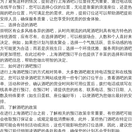
为了避免这样的情况，提前进行上海酒吧订位显得尤为重要。通过电话或
在线平台预订，您可以选择心仪的位置，无论是靠窗的浪漫座位，还是热
闹的吧台位置，均可满足您的需求。此外，提前订位还可以帮助酒吧提前
安排人员，确保服务质量，让您享受到优质的饮食体验。
二、选择合适的酒吧
崇明区有众多风格各异的酒吧，从时尚潮流的鸡尾酒吧到具有地方特色的
传统酒馆，应有尽有。在选择酒吧时，可以根据场合、人数和个人喜好来
决定。例如，如果您计划与朋友聚会，选择一个气氛活跃、音乐动感的地
方可能更为合适；而若是庆祝生日，选择一个环境优雅、服务周到的酒吧
则更加理想。在此过程中，上海酒吧预订平台也提供了丰富的选择和详细
的酒吧信息，帮助您做出明智的决定。
三、如何进行酒吧预订
进行上海酒吧预订的方式相对简单。大多数酒吧都支持电话预定和在线预
定。您可以登录酒吧官方网站或使用一些专门的订位平台，查看酒吧的菜
单、活动和评价。确认酒吧的营业时间和可用位置后，拨打电话或填写在
线表单进行预订。在预订时，请提供您的姓名、联系电话、预订日期、人
数及特殊要求（如生日蛋糕、座位偏好等），以便酒吧为您做出最好的安
排。
四、了解酒吧的政策
在进行上海酒吧订台之前，了解相关的预订政策非常重要。有些酒吧可能
会收取预订保证金，或规定最低消费标准。此外，某些热门酒吧在特定日
期可能会有特别活动或演出，这也可能影响您的订位选择。因此，建议您
在预订前仔细阅读酒吧的条款和条件，确保您的计划不会受到影响。