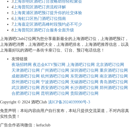
3
上海崇明区酒吧订台攻略助你轻松聚会
4
上海普陀区酒吧订房流程详解
5
上海黄浦区酒吧预订提升你的社交体验
6
上海虹口区热门酒吧订位指南
7
上海嘉定区酒吧高峰时段预约必不可少
8
上海普陀区酒吧订台服务全面升级
上海酒吧Club订位网为您分享最新最全的上海酒吧订位，上海酒吧预订，
上海酒吧消费，上海酒吧大全，上海酒吧排名，上海酒吧推荐信息，以及
上海最好玩的酒吧一条街卡座订位、订台、预订电话信息！
友情链接
夜场招聘网
夜总会KTV预订网
上海酒吧订位网
北京酒吧订位网
天津酒吧订位网
广州酒吧订位网
深圳酒吧订位网
重庆酒吧订位网
成都酒吧订位网
杭州酒吧订位网
东莞酒吧订位网
南京酒吧订位网
苏州酒吧订位网
宁波酒吧订位网
无锡酒吧订位网
青岛酒吧订位网
武汉酒吧订位网
西安酒吧订位网
长沙酒吧订位网
郑州酒吧订位网
合肥酒吧订位网
昆明酒吧订位网
贵阳酒吧订位网
Copyright © 2024 酒吧Club
滇ICP备2024039990号-3
免责声明：本站内容由用户自行发布，本站只提供交流渠道，不对内容真
实性负责！
广告合作咨询微信：kefuclub