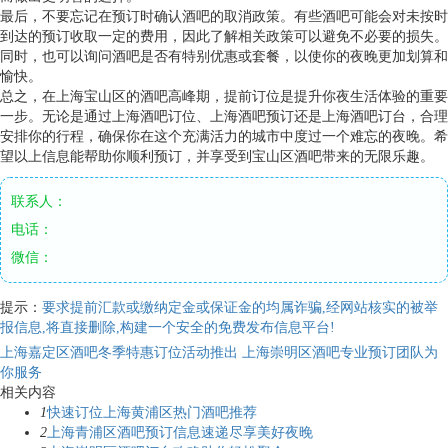
最后，不要忘记在预订时确认酒吧的取消政策。有些酒吧可能会对未按时
到达的预订收取一定的费用，因此了解相关政策可以避免不必要的损失。
同时，也可以询问酒吧是否有特别优惠或套餐，以使你的夜晚更加划算和
愉快。
总之，在上海宝山区的酒吧高峰期，提前订位是提升你夜生活体验的重要
一步。无论是通过上海酒吧订位、上海酒吧预订还是上海酒吧订台，合理
安排你的行程，确保你在这个充满活力的城市中度过一个难忘的夜晚。希
望以上信息能帮助你顺利预订，并享受到宝山区酒吧带来的无限乐趣。
联系人：
电话：
微信：
提示：
要求提前汇款或缴纳定金或保证金的均属诈骗,经网站核实的被举
报信息,将直接删除,构建一个安全的免费发布信息平台!
上海嘉定区酒吧冬季特惠订位活动推出
上海崇明区酒吧专业预订团队为
你服务
相关内容
1
快速订位上海黄浦区热门酒吧推荐
2
上海青浦区酒吧预订信息速递尽享美好夜晚