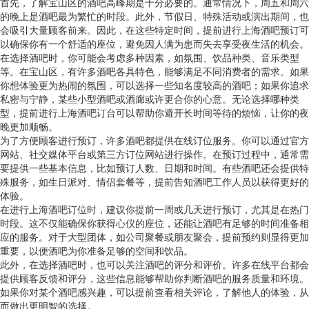
首先，了解宝山区的酒吧高峰期是十分必要的。通常情况下，周五和周六
的晚上是酒吧最为繁忙的时段。此外，节假日、特殊活动或演出期间，也
会吸引大量顾客前来。因此，在这些特定时间，提前进行上海酒吧预订可
以确保你有一个舒适的座位，避免因人满为患而失去享受夜生活的机会。
在选择酒吧时，你可能会考虑多种因素，如氛围、饮品种类、音乐类型
等。在宝山区，有许多酒吧各具特色，能够满足不同消费者的需求。如果
你想体验更为热闹的氛围，可以选择一些知名度较高的酒吧；如果你追求
私密与宁静，某些小型酒吧或酒廊或许更合你的心意。无论选择哪种类
型，提前进行上海酒吧订台可以帮助你避开长时间等待的烦恼，让你的夜
晚更加顺畅。
为了方便顾客进行预订，许多酒吧都提供在线订位服务。你可以通过官方
网站、社交媒体平台或第三方订位网站进行操作。在预订过程中，通常需
要提供一些基本信息，比如预订人数、日期和时间。有些酒吧还会提供特
殊服务，如生日派对、情侣套餐等，提前告知酒吧工作人员以获得更好的
体验。
在进行上海酒吧订位时，建议你提前一周或几天进行预订，尤其是在热门
时段。这不仅能确保你获得心仪的座位，还能让酒吧有足够的时间准备相
应的服务。对于大型团体，如公司聚餐或朋友聚会，提前预约则显得更加
重要，以便酒吧为你准备足够的空间和饮品。
此外，在选择酒吧时，也可以关注酒吧的评分和评价。许多在线平台都会
提供顾客反馈和评分，这些信息能够帮助你判断酒吧的服务质量和环境。
如果你对某个酒吧感兴趣，可以提前查看相关评论，了解他人的体验，从
而做出更明智的选择。