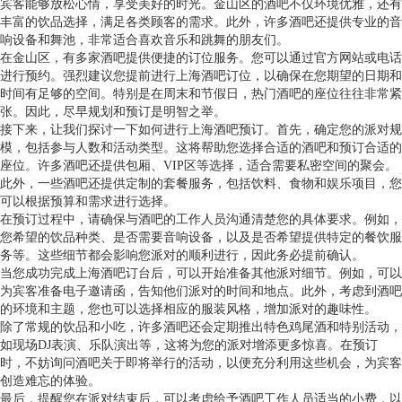
宾客能够放松心情，享受美好的时光。金山区的酒吧不仅环境优雅，还有
丰富的饮品选择，满足各类顾客的需求。此外，许多酒吧还提供专业的音
响设备和舞池，非常适合喜欢音乐和跳舞的朋友们。
在金山区，有多家酒吧提供便捷的订位服务。您可以通过官方网站或电话
进行预约。强烈建议您提前进行上海酒吧订位，以确保在您期望的日期和
时间有足够的空间。特别是在周末和节假日，热门酒吧的座位往往非常紧
张。因此，尽早规划和预订是明智之举。
接下来，让我们探讨一下如何进行上海酒吧预订。首先，确定您的派对规
模，包括参与人数和活动类型。这将帮助您选择合适的酒吧和预订合适的
座位。许多酒吧还提供包厢、VIP区等选择，适合需要私密空间的聚会。
此外，一些酒吧还提供定制的套餐服务，包括饮料、食物和娱乐项目，您
可以根据预算和需求进行选择。
在预订过程中，请确保与酒吧的工作人员沟通清楚您的具体要求。例如，
您希望的饮品种类、是否需要音响设备，以及是否希望提供特定的餐饮服
务等。这些细节都会影响您派对的顺利进行，因此务必提前确认。
当您成功完成上海酒吧订台后，可以开始准备其他派对细节。例如，可以
为宾客准备电子邀请函，告知他们派对的时间和地点。此外，考虑到酒吧
的环境和主题，您也可以选择相应的服装风格，增加派对的趣味性。
除了常规的饮品和小吃，许多酒吧还会定期推出特色鸡尾酒和特别活动，
如现场DJ表演、乐队演出等，这将为您的派对增添更多惊喜。在预订
时，不妨询问酒吧关于即将举行的活动，以便充分利用这些机会，为宾客
创造难忘的体验。
最后，提醒您在派对结束后，可以考虑给予酒吧工作人员适当的小费，以