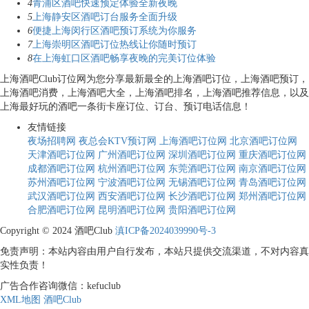
4
青浦区酒吧快速预定体验全新夜晚
5
上海静安区酒吧订台服务全面升级
6
便捷上海闵行区酒吧预订系统为你服务
7
上海崇明区酒吧订位热线让你随时预订
8
在上海虹口区酒吧畅享夜晚的完美订位体验
上海酒吧Club订位网为您分享最新最全的上海酒吧订位，上海酒吧预订，
上海酒吧消费，上海酒吧大全，上海酒吧排名，上海酒吧推荐信息，以及
上海最好玩的酒吧一条街卡座订位、订台、预订电话信息！
友情链接
夜场招聘网
夜总会KTV预订网
上海酒吧订位网
北京酒吧订位网
天津酒吧订位网
广州酒吧订位网
深圳酒吧订位网
重庆酒吧订位网
成都酒吧订位网
杭州酒吧订位网
东莞酒吧订位网
南京酒吧订位网
苏州酒吧订位网
宁波酒吧订位网
无锡酒吧订位网
青岛酒吧订位网
武汉酒吧订位网
西安酒吧订位网
长沙酒吧订位网
郑州酒吧订位网
合肥酒吧订位网
昆明酒吧订位网
贵阳酒吧订位网
Copyright © 2024 酒吧Club
滇ICP备2024039990号-3
免责声明：本站内容由用户自行发布，本站只提供交流渠道，不对内容真
实性负责！
广告合作咨询微信：kefuclub
XML地图
酒吧Club