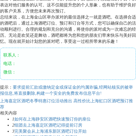
表达对他们服务的认可。这不仅能提升您的个人形象，也有助于维护良好
的客户关系，方便您未来再次预订。
总结来说，在上海金山区举办派对的最佳选择之一就是酒吧。在选择合适
的酒吧后，通过上海酒吧订位、预订和订台等方式，您可以确保自己的活
动顺利进行。合理的规划和充分的沟通，将使你的派对成为一次难忘的经
历。无论是欢笑还是舞动，酒吧都将为您和您的朋友们带来快乐与美好回
忆。现在就开始计划您的派对吧，享受这一过程所带来的乐趣！
联系人：
电话：
微信：
提示：
要求提前汇款或缴纳定金或保证金的均属诈骗,经网站核实的被举
报信息,将直接删除,构建一个安全的免费发布信息平台!
上海嘉定区酒吧冬季特惠订位活动推出
高性价比上海虹口区酒吧预订推
荐
相关内容
1
如何在上海静安区酒吧快速预订你的座位
2
组团去上海嘉定区酒吧记得提前订房
3
完美聚会从上海浦东新区酒吧订位开始