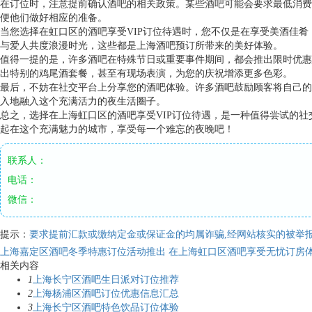
在订位时，注意提前确认酒吧的相关政策。某些酒吧可能会要求最低消费
便他们做好相应的准备。
当您选择在虹口区的酒吧享受VIP订位待遇时，您不仅是在享受美酒佳
与爱人共度浪漫时光，这些都是上海酒吧预订所带来的美好体验。
值得一提的是，许多酒吧在特殊节日或重要事件期间，都会推出限时优惠
出特别的鸡尾酒套餐，甚至有现场表演，为您的庆祝增添更多色彩。
最后，不妨在社交平台上分享您的酒吧体验。许多酒吧鼓励顾客将自己的
入地融入这个充满活力的夜生活圈子。
总之，选择在上海虹口区的酒吧享受VIP订位待遇，是一种值得尝试的
起在这个充满魅力的城市，享受每一个难忘的夜晚吧！
联系人：
电话：
微信：
提示：
要求提前汇款或缴纳定金或保证金的均属诈骗,经网站核实的被举报
上海嘉定区酒吧冬季特惠订位活动推出
在上海虹口区酒吧享受无忧订房
相关内容
1
上海长宁区酒吧生日派对订位推荐
2
上海杨浦区酒吧订位优惠信息汇总
3
上海长宁区酒吧特色饮品订位体验