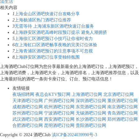
流生活
相关内容
1
上海金山区酒吧快速订台攻略分享
2
上海杨浦区热门酒吧订位推荐
3
无需等待 上海浦东新区酒吧快速订台服务
4
上海静安区酒吧高峰时段预订提示 避免人潮拥挤
5
上海徐汇区酒吧预订小技巧让你省时省力
6
在上海虹口区酒吧畅享夜晚的完美订位体验
7
上海青浦区酒吧预订的注意事项不可忽视
8
上海静安区酒吧订位享受独特氛围
上海酒吧Club订位网为您分享最新最全的上海酒吧订位，上海酒吧预订，
上海酒吧消费，上海酒吧大全，上海酒吧排名，上海酒吧推荐信息，以及
上海最好玩的酒吧一条街卡座订位、订台、预订电话信息！
友情链接
夜场招聘网
夜总会KTV预订网
上海酒吧订位网
北京酒吧订位网
天津酒吧订位网
广州酒吧订位网
深圳酒吧订位网
重庆酒吧订位网
成都酒吧订位网
杭州酒吧订位网
东莞酒吧订位网
南京酒吧订位网
苏州酒吧订位网
宁波酒吧订位网
无锡酒吧订位网
青岛酒吧订位网
武汉酒吧订位网
西安酒吧订位网
长沙酒吧订位网
郑州酒吧订位网
合肥酒吧订位网
昆明酒吧订位网
贵阳酒吧订位网
Copyright © 2024 酒吧Club
滇ICP备2024039990号-3