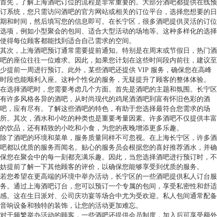
首先，了解上海酒吧订位的流程是非常重要的。大部分酒吧都提供在线预
订系统，您只需访问酒吧的官方网站或相关的订位平台，选择您想要的日
期和时间，然后填写您的信息即可。在长宁区，很多酒吧提供灵活的订位
选项，例如小型聚会的包间、适合大型活动的场地等。这种多样化的选择
使得每位顾客都能找到适合自己需求的空间。
其次，上海酒吧预订通常需要提前通知。特别是在周末或节假日，热门酒
吧的座位往往一位难求。因此，如果您计划在这些时间段内前往，建议至
少提前一周进行预订。此外，某些酒吧还提供 VIP 服务，确保您在高峰
时段也能顺利入座。这种个性化的服务，无疑提升了顾客的整体体验。
在选择酒吧时，您需要考虑几个方面。首先是酒吧的主题和氛围。长宁区
有许多风格各异的酒吧，从时尚现代的鸡尾酒酒吧到富有怀旧色彩的酒
吧，应有尽有。了解这些酒吧的特色，有助于您选择最符合您需求的场
所。其次，酒水和小吃的种类也是重要考量因素。许多酒吧不仅提供丰富
的饮品，还有精致的小吃和小食，为您的夜晚增添更多乐趣。
除了酒吧的环境和菜单，服务质量同样不可忽视。在上海长宁区，许多酒
吧都以优质的服务而闻名。贴心的服务员会根据您的喜好推荐酒水，并确
保您在聚会中的每一刻都充满乐趣。因此，当您选择酒吧进行预订时，不
妨提前了解一下其他顾客的评价，以确保您能够享受到优质的服务。
若您希望在更高端的环境中举办活动，长宁区的一些酒吧提供私人订台服
务。通过上海酒吧订台，您可以预订一个专属的包间，享受私密性和舒适
感。这在生日派对、公司庆功宴等场合中尤为受欢迎。私人包间通常配备
音响设备和独特的装饰，让您的活动更加难忘。
对于频繁举办活动的顾客，一些酒吧还提供会员制度，加入后可享受额外