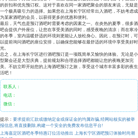
的折扣和优先预订权。这对于喜欢在同一家酒吧聚会的朋友来说，无疑是
一个极具吸引力的选择。如果您在上海长宁区经常出入酒吧，不妨考虑成
为某家酒吧的会员，以获得更多的优惠和便利。
最后，天气也是预订酒吧时需要考虑的因素之一。在炎热的夏季，很多酒
吧会提供户外座位，让您在享受美酒的同时，感受夜晚的清凉；而在寒冷
的冬季，室内温暖舒适的环境则更能让人放松身心。因此，在预订时，可
以提前询问酒吧的座位安排，以确保您能够在最舒适的环境中享受美好时
光。
总之，在上海长宁区进行酒吧预订是一项既简单又愉快的体验。无论是小
型聚会还是大型庆典，提前规划和合理选择酒吧都能让您的夜晚更加完
美。不妨立即开始您的上海酒吧预订之旅，享受这个城市丰富多彩的夜生
活吧！
联系人：
电话：
微信：
提示：
要求提前汇款或缴纳定金或保证金的均属诈骗,经网站核实的被举
报信息,将直接删除,构建一个安全的免费发布信息平台!
上海嘉定区酒吧冬季特惠订位活动推出
上海长宁区酒吧预订体验时尚潮