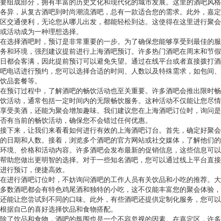
要组成部分，拥有丰富的历史文化和现代化的城市发展。这里的酒吧风格
各异，从复古酒吧到时尚潮流酒吧，总有一款适合您的需求。此外，嘉定
区交通便利，无论您从哪儿出发，都能轻松到达。这使得在这里进行聚会
或活动成为一种理想选择。
在选择酒吧时，预订是非常重要的一步。为了确保您能够享受到最佳的服
务和环境，强烈建议提前进行上海酒吧预订。许多热门酒吧在周末和节假
日都会客满，因此提前预订可以避免失望。通过在线平台或者直接拨打酒
吧电话进行预约，您可以选择合适的时间、人数以及特殊需求，如包间、
饮品套餐等。
在预订过程中，了解酒吧的畅饮活动也至关重要。许多酒吧会推出限时畅
饮活动，通常包括一定时间内的无限畅饮服务。这种活动不仅能让您尽情
享受美酒，还能为聚会增加趣味。我们建议您在上海酒吧订位时，询问是
否有当前的畅饮活动，确保您不会错过任何优惠。
接下来，让我们来看看如何进行有效的上海酒吧订台。首先，确定好聚会
的日期和人数。接着，浏览多个酒吧的官方网站或社交媒体，了解他们的
环境、价格和活动内容。许多酒吧会发布最新的促销信息，这些信息可以
帮助您做出更明智的选择。对于一些知名酒吧，您可以通过线上平台直接
进行预订，便捷高效。
在进行酒吧订位时，不妨询问酒吧的工作人员有关饮品和小吃的推荐。大
多数酒吧都会有特色鸡尾酒和独特的小吃，这不仅能丰富您的聚会体验，
还能让您尝试到不同的口味。此外，有些酒吧还提供定制化服务，您可以
根据自己的喜好选择饮品和食物搭配。
除了饮品和食物，酒吧的氛围也是一个不容忽视的因素。在嘉定区，许多