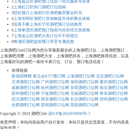
1
上海嘉定区酒吧预订信息一站式服务等你来
2
上海虹口区热门酒吧订位指南
3
轻松预订上海闵行区酒吧畅享聚会时光
4
上海崇明区酒吧订房攻略提升你的聚会体验
5
惊喜不断上海长宁区酒吧预订活动推荐
6
上海奉贤区酒吧预订指南为你安排完美夜晚
7
上海金山区酒吧火热订位中不容错过
8
青浦区酒吧提前预订享受专属优惠
上海酒吧Club订位网为您分享最新最全的上海酒吧订位，上海酒吧预订，
上海酒吧消费，上海酒吧大全，上海酒吧排名，上海酒吧推荐信息，以及
上海最好玩的酒吧一条街卡座订位、订台、预订电话信息！
友情链接
夜场招聘网
夜总会KTV预订网
上海酒吧订位网
北京酒吧订位网
天津酒吧订位网
广州酒吧订位网
深圳酒吧订位网
重庆酒吧订位网
成都酒吧订位网
杭州酒吧订位网
东莞酒吧订位网
南京酒吧订位网
苏州酒吧订位网
宁波酒吧订位网
无锡酒吧订位网
青岛酒吧订位网
武汉酒吧订位网
西安酒吧订位网
长沙酒吧订位网
郑州酒吧订位网
合肥酒吧订位网
昆明酒吧订位网
贵阳酒吧订位网
Copyright © 2024 酒吧Club
滇ICP备2024039990号-3
免责声明：本站内容由用户自行发布，本站只提供交流渠道，不对内容真
实性负责！